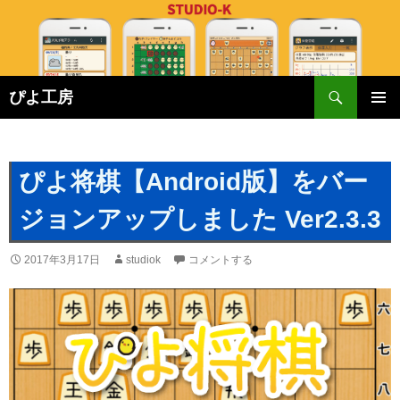
検
ぴよ工房
索
コ
メインメ
ン
ニュー
テ
ン
ぴよ将棋【Android版】をバー
ツ
へ
ジョンアップしました Ver2.3.3
ス
キ
2017年3月17日
studiok
コメントする
ッ
プ