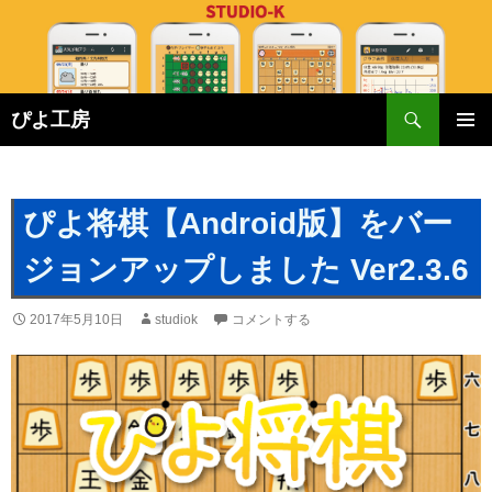
検
ぴよ工房
索
コ
メインメ
ン
ニュー
テ
ン
ぴよ将棋【Android版】をバー
ツ
へ
ジョンアップしました Ver2.3.6
ス
キ
2017年5月10日
studiok
コメントする
ッ
プ