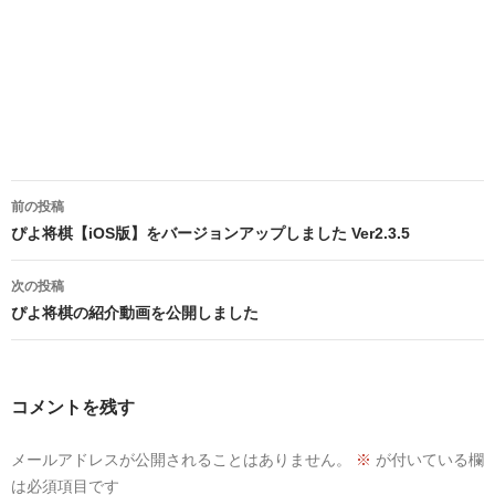
投
前の投稿
稿
ぴよ将棋【iOS版】をバージョンアップしました Ver2.3.5
ナ
次の投稿
ビ
ぴよ将棋の紹介動画を公開しました
ゲ
ー
コメントを残す
シ
メールアドレスが公開されることはありません。
※
が付いている欄
ョ
は必須項目です