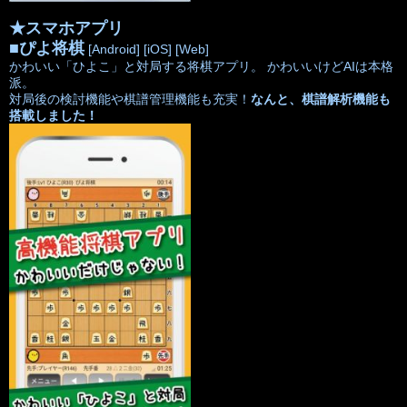
★スマホアプリ
■
ぴよ将棋
[Android]
[iOS]
[Web]
かわいい「ひよこ」と対局する将棋アプリ。 かわいいけどAIは本格
派。
対局後の検討機能や棋譜管理機能も充実！
なんと、棋譜解析機能も
搭載しました！