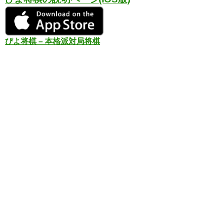
ぴよ将棋 – 本格派対局将棋