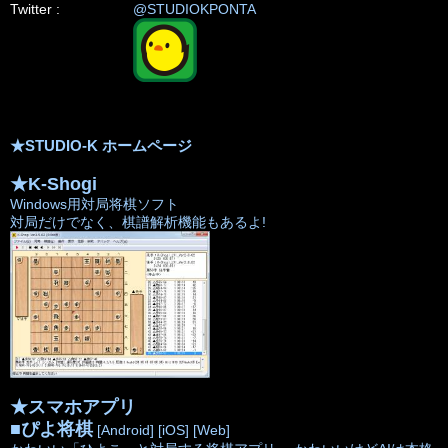
Twitter :
@STUDIOKPONTA
★STUDIO-K ホームページ
★K-Shogi
Windows用対局将棋ソフト
対局だけでなく、棋譜解析機能もあるよ!
★スマホアプリ
■
ぴよ将棋
[Android]
[iOS]
[Web]