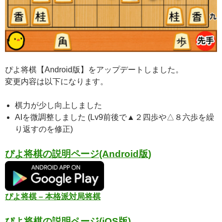
ぴよ将棋【Android版】をアップデートしました。
変更内容は以下になります。
棋力が少し向上しました
AIを微調整しました (Lv9前後で▲２四歩や△８六歩を繰
り返すのを修正)
ぴよ将棋の説明ページ(Android版)
ぴよ将棋 – 本格派対局将棋
ぴよ将棋の説明ページ(iOS版)