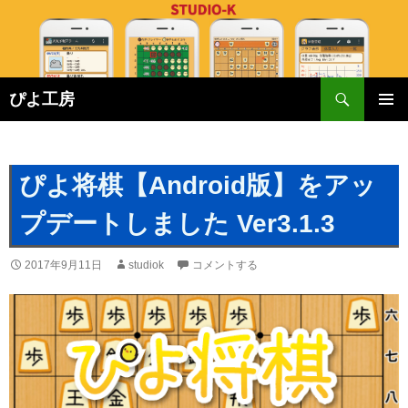
検
ぴよ工房
索
コ
メインメ
ン
ニュー
テ
ン
ぴよ将棋【Android版】をアッ
ツ
へ
プデートしました Ver3.1.3
ス
キ
2017年9月11日
studiok
コメントする
ッ
プ