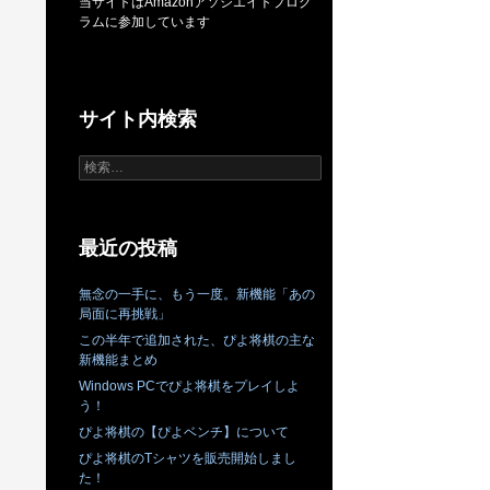
当サイトはAmazonアソシエイトプログ
ラムに参加しています
サイト内検索
検
索:
最近の投稿
無念の一手に、もう一度。新機能「あの
局面に再挑戦」
この半年で追加された、ぴよ将棋の主な
新機能まとめ
Windows PCでぴよ将棋をプレイしよ
う！
ぴよ将棋の【ぴよベンチ】について
ぴよ将棋のTシャツを販売開始しまし
た！