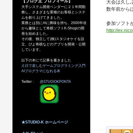
【ブログ主 プロフィール】
大会は久し
大手システム開発ベンダーに２１年間勤
数年前から
務し、さまざまな業種のお客様とシステ
ムを創り上げてきました。
業務とは別にAIに興味を持ち、2000年頃
参加ソフト
から趣味として将棋ソフトK-Shogiの開
http://ex.ni
発を始めました。
その後、独立して(株)スタジオケイを設
立、ぴよ将棋などのアプリを開発・公開
しています。
以下の本にて記事を書きました
土日で楽しむゲームプログラミング入門
AIプログラマになれる本
Twitter :
@STUDIOKPONTA
★STUDIO-K ホームページ