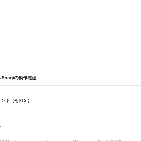
K-Shogiの動作確認
メント（その２）
す