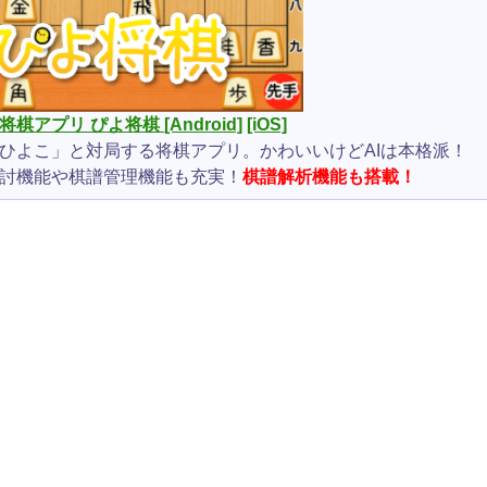
将棋アプリ ぴよ将棋
[Android]
[iOS]
ひよこ」と対局する将棋アプリ。かわいいけどAIは本格派！
討機能や棋譜管理機能も充実！
棋譜解析機能も搭載！