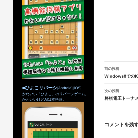
投
前の投稿
稿
Windows8での
ナ
■
ひよこリバーシ
[Android]
[iOS]
次の投稿
かわいい「ひよこ」のリバーシゲーム。
ビ
将棋電王トーナ
かわいいけどAIは本格派。
ゲ
ー
コメントを残
シ