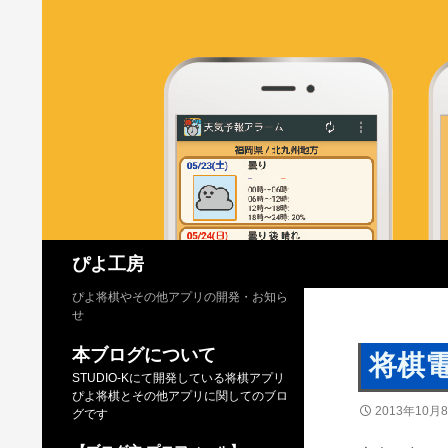
検
ぴよ工房
索
ぴよ将棋やその他アプリの開発・お知ら
せ
本ブログについて
将棋
STUDIO-Kにて開発している将棋アプリ
ぴよ将棋とその他アプリに関してのブロ
2013年10月
グです