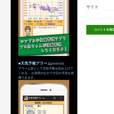
サイト
■
天気予報アラーム
[Android]
アラーム音として天気予報を読み上げて
くれる。 お布団のなかで今日の天気を把
握できます。