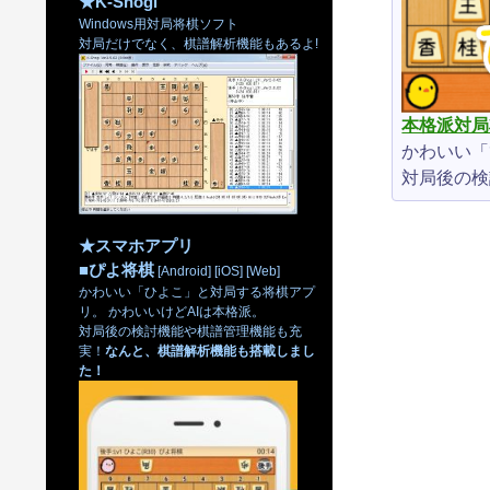
★K-Shogi
Windows用対局将棋ソフト
対局だけでなく、棋譜解析機能もあるよ!
本格派対局
かわいい「
対局後の検
★スマホアプリ
■
ぴよ将棋
[Android]
[iOS]
[Web]
かわいい「ひよこ」と対局する将棋アプ
リ。 かわいいけどAIは本格派。
対局後の検討機能や棋譜管理機能も充
実！
なんと、棋譜解析機能も搭載しまし
た！