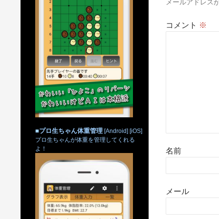
メールアドレス
ョ
ン
コメント
※
■
プロ生ちゃん体重管理
[Android]
[iOS]
プロ生ちゃんが体重を管理してくれる
よ！
名前
メール