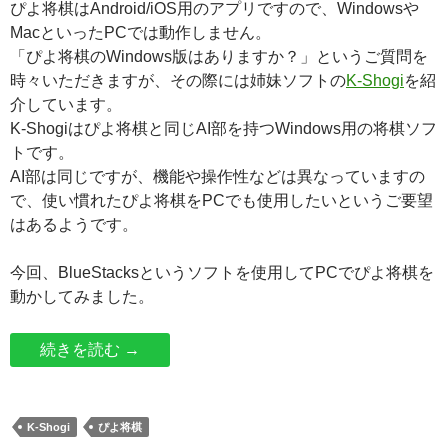
ぴよ将棋はAndroid/iOS用のアプリですので、Windowsや
MacといったPCでは動作しません。
「ぴよ将棋のWindows版はありますか？」というご質問を
時々いただきますが、その際には姉妹ソフトの
K-Shogi
を紹
介しています。
K-Shogiはぴよ将棋と同じAI部を持つWindows用の将棋ソフ
トです。
AI部は同じですが、機能や操作性などは異なっていますの
で、使い慣れたぴよ将棋をPCでも使用したいというご要望
はあるようです。
今回、BlueStacksというソフトを使用してPCでぴよ将棋を
動かしてみました。
ぴよ将棋をPCで動かしてみた
続きを読む
→
K-Shogi
ぴよ将棋