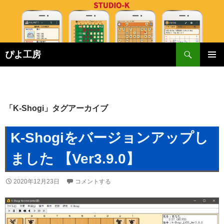
検
ぴよ工房
索
コ
メインメ
ン
ニュー
テ
ン
ツ
「K-Shogi」タグアーカイブ
へ
ス
K-Shogiをバージョンアップし
キ
ッ
ました 【Ver3.9.0】
プ
2020年12月23日
コメントする