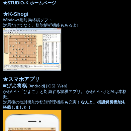
★STUDIO-K ホームページ
★K-Shogi
Windows用対局将棋ソフト
対局だけでなく、棋譜解析機能もあるよ!
★スマホアプリ
■
ぴよ将棋
[Android]
[iOS]
[Web]
かわいい「ひよこ」と対局する将棋アプリ。 かわいいけどAIは本格
派。
対局後の検討機能や棋譜管理機能も充実！
なんと、棋譜解析機能も
搭載しました！