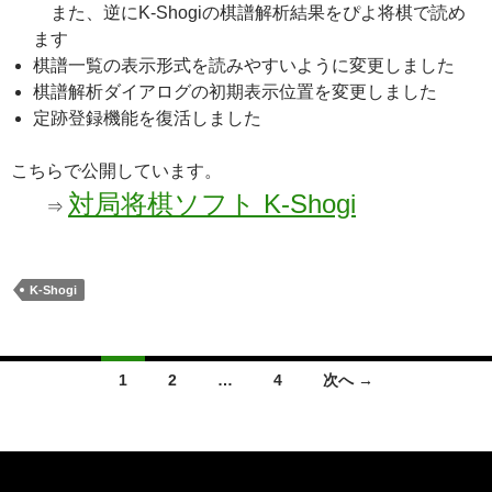
また、逆にK-Shogiの棋譜解析結果をぴよ将棋で読め
ます
棋譜一覧の表示形式を読みやすいように変更しました
棋譜解析ダイアログの初期表示位置を変更しました
定跡登録機能を復活しました
こちらで公開しています。
対局将棋ソフト K-Shogi
⇒
K-Shogi
投
1
2
…
4
次へ →
稿
ナ