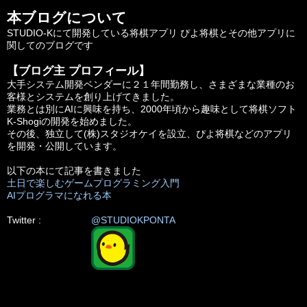
ビ
本ブログについて
ゲ
STUDIO-Kにて開発している将棋アプリ ぴよ将棋とその他アプリに
ー
関してのブログです
シ
【ブログ主 プロフィール】
大手システム開発ベンダーに２１年間勤務し、さまざまな業種のお
ョ
客様とシステムを創り上げてきました。
業務とは別にAIに興味を持ち、2000年頃から趣味として将棋ソフト
ン
K-Shogiの開発を始めました。
その後、独立して(株)スタジオケイを設立、ぴよ将棋などのアプリ
を開発・公開しています。
以下の本にて記事を書きました
土日で楽しむゲームプログラミング入門
AIプログラマになれる本
Twitter :
@STUDIOKPONTA