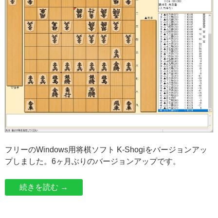
フリーのWindows用将棋ソフト K-Shogiをバージョンアッ
プしました。6ヶ月ぶりのバージョンアップです。
K-Shogiをバージョンアップしました 【Ver3.
続きを読む
→