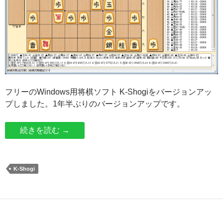
フリーのWindows用将棋ソフト K-Shogiをバージョンアッ
プしました。1年半ぶりのバージョンアップです。
K-Shogiをバージョンアップしました 【Ver3.
続きを読む
→
K-Shogi