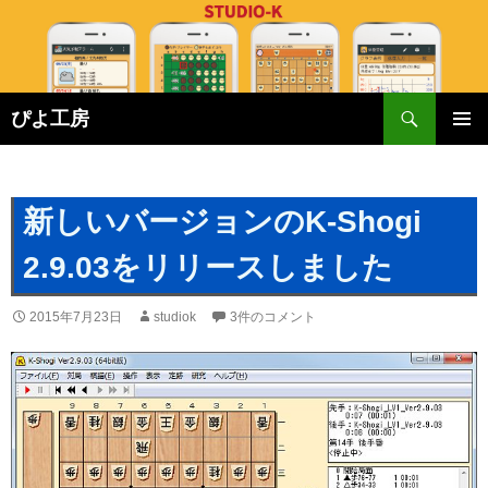
検
ぴよ工房
索
コ
メインメ
ン
ニュー
テ
ン
新しいバージョンのK-Shogi
ツ
へ
2.9.03をリリースしました
ス
キ
2015年7月23日
studiok
3件のコメント
ッ
プ