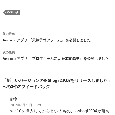
K-Shogi
投
前の投稿
稿
Androidアプリ 「天気予報アラーム」 を公開しました
ナ
次の投稿
ビ
Androidアプリ 「プロ生ちゃんによる体重管理」 を公開しました
ゲ
ー
「新しいバージョンのK-Shogi 2.9.03をリリースしました」
シ
への3件のフィードバック
ョ
紗奈
ン
2016年3月21日 19:39
win10を導入してからというもの、k-shogi2904が落ち