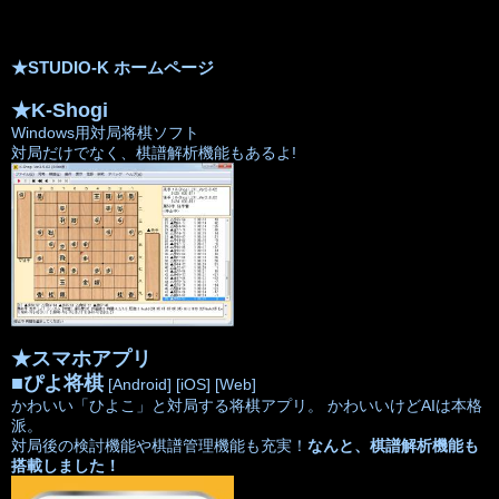
★STUDIO-K ホームページ
★K-Shogi
Windows用対局将棋ソフト
対局だけでなく、棋譜解析機能もあるよ!
★スマホアプリ
■
ぴよ将棋
[Android]
[iOS]
[Web]
かわいい「ひよこ」と対局する将棋アプリ。 かわいいけどAIは本格
派。
対局後の検討機能や棋譜管理機能も充実！
なんと、棋譜解析機能も
搭載しました！